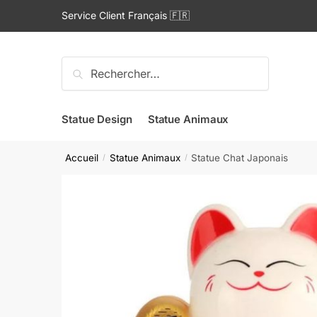
Skip
Skip
Service Client Français 🇫🇷
to
to
navigation
content
Rechercher :
Statue Design
Statue Animaux
Accueil
Statue Animaux
Statue Chat Japonais
/
/