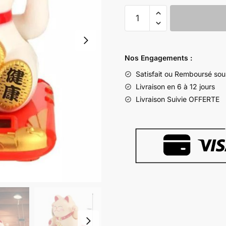
quantité
de
Statue
Chat
Nos Engagements :
Japonais
Satisfait ou Remboursé sou
Livraison en 6 à 12 jours
Livraison Suivie OFFERTE