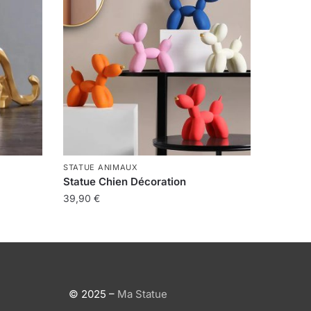
STATUE ANIMAUX
Statue Chien Décoration
39,90
€
Ce
produit
a
plusieurs
variations.
© 2025 –
Ma Statue
Les