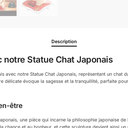
Description
c notre Statue Chat Japonais
nais avec notre Statue Chat Japonais, représentant un chat da
e délicate évoque la sagesse et la tranquillité, parfaite po
en-être
ponais, une pièce qui incarne la philosophie japonaise de 
 la chance et au bonheur, et cette sculpture devient ainsi u