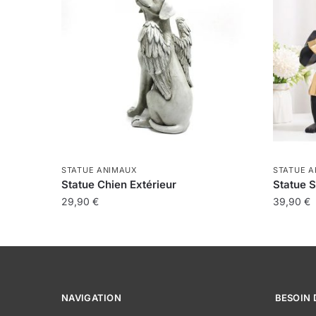
STATUE ANIMAUX
STATUE 
Statue Chien Extérieur
Statue 
29,90
€
39,90
€
Ce
produit
a
plusieur
variatio
NAVIGATION
BESOIN D
Les