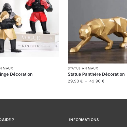
ANIMAUX
STATUE ANIMAUX
Singe Décoration
Statue Panthère Décoration
Plage
29,90
€
–
49,90
€
de
Ce
prix :
produit
29,90 €
a
à
s
plusieurs
49,90 €
ns.
variations.
’AIDE ?
INFORMATIONS
Les