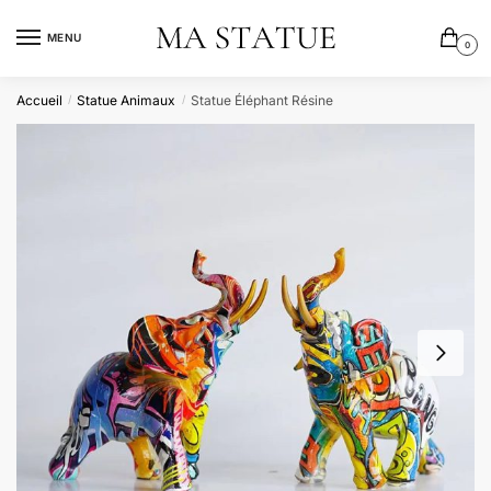
Skip
Skip
to
to
MENU
0
navigation
content
Accueil
Statue Animaux
Statue Éléphant Résine
/
/