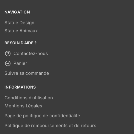
peuvent
peuvent
être
être
NAVIGATION
choisies
choisies
sur
sur
Statue Design
la
la
Statue Animaux
page
page
BESOIN D’AIDE ?
du
du
produit
produit
Contactez-nous
Panier
Suivre sa commande
INFORMATIONS
Conditions d’utilisation
Mentions Légales
Page de politique de confidentialité
Politique de remboursements et de retours