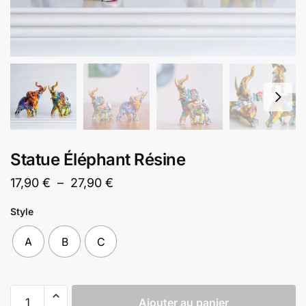
Statue Éléphant Résine
Plage
17,90
€
–
27,90
€
de
Style
prix :
17,90 €
A
B
C
à
27,90 €
quantité
Ajouter au panier