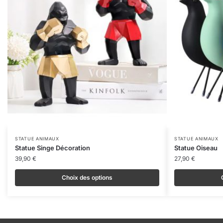
Ce
Ce
STATUE ANIMAUX
STATUE ANIMAUX
Statue Singe Décoration
Statue Oiseau
produit
produit
39,90
€
27,90
€
a
a
plusieurs
plusieurs
Choix des options
variations.
variations.
Les
Les
options
options